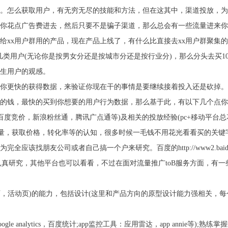
。怎么获取用户，有无穷无尽的技能和方法，但在这其中，渠道投放，为
你花点广告费进去，然后只要不是骗子渠道，那么总会有一些流量进来你
给xx用户群用的产品，现在产品上线了，有什么比直接去xx用户群聚集
类用户(无论你是按男女分还是按城市分还是按行业分)，那么分头去买1
生用户的观感。
你更快的获得数据，来验证你现在干的事情是要继续接着投入还是砍掉。
的钱，最快的买到你想要的用户行为数据，那么基于此，有以下几个点你
(百度竞价，新浪粉丝通，腾讯广点通等)及相关的投放经验(pc+移动平台总
体量，获取价格，转化率等的认知，很多时候一毛钱不用花光看看买的关
找朋友公司或者自己搞一个户来研究。百度的http://www2.baidu.com
淘宝直通车都可以认真研究，其他平台也可以看看，不过在面对流量推广toB服务方
陆页，销售页，活动页)的能力，包括设计(这里和产品方向的原型设计能力强相
le analytics，百度统计;app监控工具：应用雷达，app annie等);