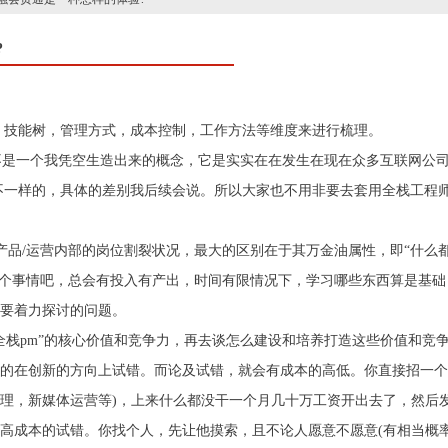
?
，技能树，管理方式，成本控制，工作方法等维度来进行梳理。
并不是一个我凭空生造出来的概念，它是实实在在发生在现在众多互联网公
是不一样的，具体的差别我后续会说。所以大家也不用非要去套用全栈工程
及产品/运营内部的岗位割裂状况，最大的区别在于其万金油属性，即“什么
这个事情吧，总会有投入有产出，时间有限情况下，学习哪些东西算是基
要着力探讨的问题。
全栈pm”的核心价值和竞争力，再去谈怎么建设和培养打造这些价值和竞
在创新的方向上试错。而论及试错，就会有成本的高低。你直接招一个资深x
理，新媒体运营等)，上来什么都没干一个月几十万工资开出去了，然后
高成本的试错。你找个人，先让他摸索，且不论人愿意不愿意(有相当概