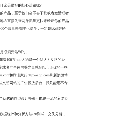
什么是最好的核心进路呢?
的产品，至于他们会不会下载或者激活或者
的地方直接先来两斤流量更快来验证你的产品
000个流量来看转化漏斗，一定是比你苦哈
是必须要达到的。
花费100万rmb大约是一个我认为及格的经
键字或者广告位的曝光量就足以印证你的一些
和腾讯家的http://e.qq.com和新浪微博
面，有一些文艺网站的广告投放后台，我只能用不专
关，每个优秀的原型设计师都可能是一流的着陆页
熟练掌握数据统计和分析方法(ab测试，交叉分析，