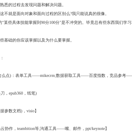
熟悉的过程去发现问题和解决问题。
这不就是面向对象和面向过程的区别么?我只能说真的很像。
的“某些具体技能掌握到90分100分”是不冲突的。毕竟总有些东西我们
些基础的你应该掌握以及为什么要掌握。
：
点)：表单工具——mikecrm;数据获取工具——百度指数，竞品参考—
刀，epub360，纸笔)
(数据参数文档)，visio】
作，teambition等;沟通工具——嘴、邮件，ppt/keynote】