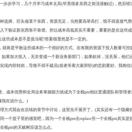
，一步步学习，几个月学习成本太高(毕竟很多东西之前没接触过)，然后
种选择。巨头做某个东西，资源充足，当然要高举高打，恨不得直接气势
入下验证新东西靠不靠谱。所以成本高低其实不重要，重要的是在这些成
出这些成本是不是值当呢?答案很显然是不一定的。
队，就将是平衡这些成本的一个很好的方式。在有限的资源下投入数量可控
。如果加大投入，无非变成一个新业务新部门，如果砍掉，没关系，他们
实现内部转岗，导致不得不裁员(或者等着大家辞职)的悲剧要好。我相
者。成本优势和全局业务掌握能力就成为了全栈pm相比普通团队和管理者最
懂我在说什么。)
理方式我会在后续的章节中讨论，这里先不展开了。(其实还有一个隐藏价
一个篮子里的感觉吧，因为一个全栈pm去replace另一个全栈pm其实
全栈pm的天赋树应该怎么点。