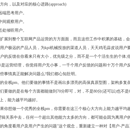
以及对应的核心进路(approach)
在远端思考用户。
在中间观察用户。
在近处倾听用户。
扩展到整个互联网产品运营的方方面面，而且这些工作中积累的基础，会
用户极远的产品人员，为kpi机械投放的渠道人员，天天鸡毛蒜皮说用户
户的反馈在你看来只有大小，优先级之分，而不是一个个活生生的个体;你是
你是运营经理，你觉得用户无小事，一千个用户反馈的问题和十万个用户
些事情真正能解决问题么?我们都心知肚明。
的全栈pm。他们要做的事情不是画出多漂亮的高保真原型图，架构多复
要做的是在每个方面都能做到70分即可，对，不是80分(还可以)也不是6
点上，能力越平均越好。
果你想做一个优秀的全栈pm，你需要在这三个核心大方向上能力越平均
逻辑关系中去，任何一个超出其他能力太多的方向，都可能会因为离用户
运营的角度看用户及用户产生的问题”这个观念，重新建立一种对【用户-产