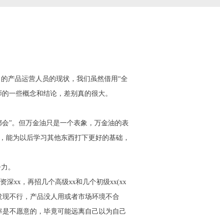
司的产品运营人员的现状，我们虽然借用“全
师的一些概念和结论，差别真的很大。
都会”。但万金油只是一个表象，万金油的表
础，能为以后学习其他东西打下更好的基础，
争力。
x，再招几个高级xx和几个初级xx(xx
发现不行，产品没人用或者市场环境不合
率是不愿意的，毕竟可能远离自己以为自己