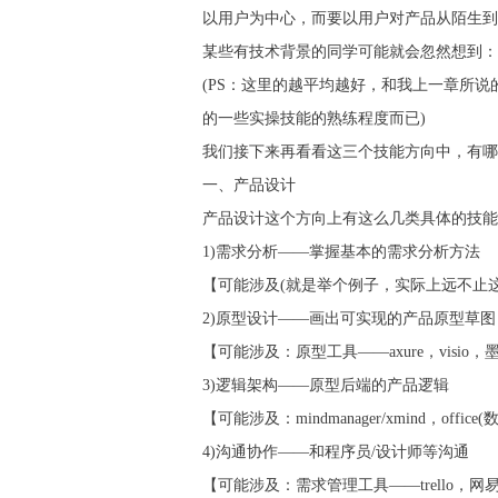
以用户为中心，而要以用户对产品从陌生到
某些有技术背景的同学可能就会忽然想到：
(PS：这里的越平均越好，和我上一章所说
的一些实操技能的熟练程度而已)
我们接下来再看看这三个技能方向中，有哪
一、产品设计
产品设计这个方向上有这么几类具体的技能
1)需求分析——掌握基本的需求分析方法
【可能涉及(就是举个例子，实际上远不止这么
2)原型设计——画出可实现的产品原型草图
【可能涉及：原型工具——axure，visio，墨
3)逻辑架构——原型后端的产品逻辑
【可能涉及：mindmanager/xmind，office
4)沟通协作——和程序员/设计师等沟通
【可能涉及：需求管理工具——trello，网易云协