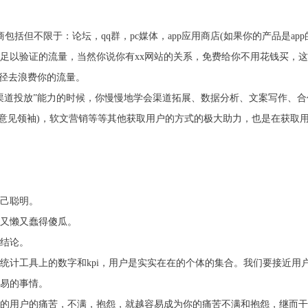
道商包括但不限于：论坛，qq群，pc媒体，app应用商店(如果你的产品是a
足以验证的流量，当然你说你有xx网站的关系，免费给你不用花钱买，
化路径去浪费你的流量。
渠道投放”能力的时候，你慢慢地学会渠道拓展、数据分析、文案写作、
请意见领袖)，软文营销等等其他获取用户的方式的极大助力，也是在获取
己聪明。
又懒又蠢得傻瓜。
结论。
统计工具上的数字和kpi，用户是实实在在的个体的集合。我们要接近用
易的事情。
的用户的痛苦，不满，抱怨，就越容易成为你的痛苦不满和抱怨，继而干