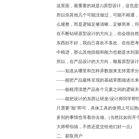
这里面，最重要的就是2)原型设计，这也是
所以你其他几个可能没做过，可能不精通，
么规整，而是逻辑足够清晰，足够简单，符
在不断钻研原型设计的方向上，你会很自然
东西好不好，我自己喜欢不喜欢。在你思考
中精进，那么其他技能和能力也都是水到渠
所以，在产品设计的大方向，顺着原型设计
——知道从哪里和怎样弄数据来支持需求分
——能把产品最终呈现的基础草图描述出来
——能梳理清楚产品各个元素之间的逻辑关
——能把设计的东西让研发/设计师同学帮
只需要”能“即可，具体工具的使用上可以熟练
多别的事情也等着你去做。(当然比如你开个
大师帮你搞，不然还是交给他们好一点)
二、获取用户