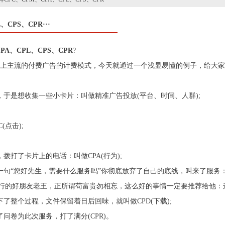
CPS、CPR···
A、CPL、CPS、CPR
?
上主流的付费广告的计费模式，今天就通过一个浅显易懂的例子，给大家
于是想收集一些小卡片：叫做精准广告投放(平台、时间、人群);
点击);
拨打了卡片上的电话：叫做CPA(行为);
句“您好先生，需要什么服务吗”你彻底放弃了自己的底线，叫来了服务：这叫
同行的好朋友老王，正所谓苟富贵勿相忘，这么好的事情一定要推荐给他：这就
了整个过程，文件保留着日后回味，就叫做CPD(下载);
问卷为此次服务，打了满分(CPR)。