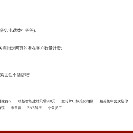
提交/电话拨打等等);
服务商指定网页的潜在客户数量计费;
紧去住个酒店吧!
哪家好？
模板智能建站只需980元
宣传片CI标准化拍摄
精英集中营欢迎你
电缆
布鲁肯
RAR解压
小鱼灵工