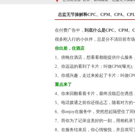
总监无节操解释CPC、CPM、CPA、CPL、
在付费广告中，
到底什么是CPC、CPM、CP
很多刚入行的小伙伴，总是分不清目前市场
你出差，住酒店
1、傍晚住酒店，想看看都能提供什么服务，
2、你远远的看到了卡片：叫做CPM(曝光);
3、你感兴趣，走过来捡起了卡片：叫做CPC(
重点来了
4、你来回翻看着卡片，最终没能忍住诱惑，
5、电话拨通之前你还很忐忑，随着对方的一
6、你enjoy在服务中，突然想起隔壁住了
7、而你为了记录这美好的一刻，用相机录下
8、在服务结束后，你心情愉悦，并且填写了