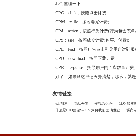
我们整理一下：
CPC
：click，按照点击计费;
CPM
：mille，按照曝光计费;
CPA
：action，按照行为计费(行为包含表单
CPS
：sale，按照成交计费(购买、付费);
CPL
：lead，按照广告点击引导用户达到
CPD
：download，按照下载计费;
CPR
：response，按照用户的回应数量计费;
好了，如果到这里还没弄清楚，那么，就赶
友情链接
cdn加速
网站开发
短视频运营
CDN加速
什么是LTD营销SaaS？为何我们主动推它
冀商