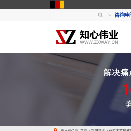
咨询电话
您当前位置:
首页
>
新闻频道
>
总监无节操解释C