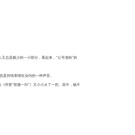
又总是极少的一小部分，看起来，“公号涨粉”的
”也是持续萦绕在业内的一种声音。
《停更“双微一抖”》又小小火了一把。其中，杨不