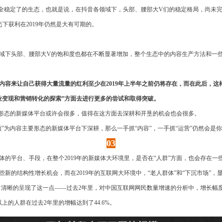
完全稳定了的生态，也就是说，在抖音各领域下，头部、腰部大V们的稳定格局，尚未
态下获利在2019年仍然是大有可期的。
域下头部、腰部大V的饱和度也都在不断显著增加，整个生态中的内容生产方法和一
通过内容来让自己获得大量流量的红利至少在2019年上半年之前仍将存在，而在此后，
业变现和营销转化的探索”方面去进行更多的尝试和取得突破。
要形态的新媒体平台或许会很多，值得在这方面去深耕和开垦的机会也会很多。
”为内容主要形态的新媒体平台下深耕，那么一手抓“内容”，一手抓“运营”仍然会是
03
的平台、手段，在整个2019年的新媒体大环境里，是否在“人群”方面，也会存在一
新的结构性增长机会，而在2019年的互联网大环境中，“老人群体”和“下沉市场”，
》非常清晰的呈现了这一点——过去2年里，对中国互联网网民数量增速的分析中，增长幅度
以上的人群在过去2年里的增幅达到了44.6%。