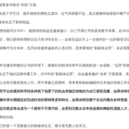
都更多停留在“内容”方面。
其实是个手艺活，抛开偶发性蹭热点成功、运气等因素不说，真正能够持续源源不断产
新媒体生态下获得收益。
你能写出10W+，能获得的收益也越来越小，以三节课公号的真实数字来看，在2016
W+后，我们获得的增粉仅仅只有1000左右——这甚至远比不上一次操作好一点的裂变活
分销事件为分水岭，也开始有越来越多的人意识到，原来要做好“新媒体运营”，未必需
9年在微信和微信公号的环境下，随着红利的消失和平台规则的进一步成熟，“运营”
生态下做好品牌传播工作，2019年的“新媒体运营”，也会越来越向“业务”方面靠拢
心业务问题直接挂上勾，而不再像之前那样，简单复制粘贴编辑些文本做好发稿工作
过研究平台的规则和寻找各种线下场景下的机会来稳定持续的为自己获取流量，如果你
操作来长期稳定的完成好你的营销售卖和转化，如果你特别善于在业内整合各种资源
你也仍然必将会成为一个拥有不可替代性，会受到无数企业争抢追捧的稀缺性顶级人才
养的目标。
已经是一个流量庞大的新媒体生态，吸引着无数人的关注。