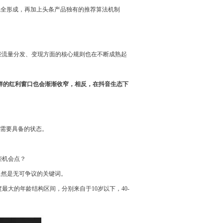
完全形成，再加上头条产品独有的推荐算法机制
些流量分发、变现方面的核心规则也在不断成熟起
这样的红利窗口也会渐渐收窄，相反，在抖音生态下
你需要具备的状态。
些机会点？
显然是无可争议的关键词。
最大的年龄结构区间，分别来自于10岁以下，40-