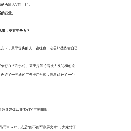
博的头部大V们一样。
展的行业。
优势，更有竞争力？
生态下，最早冒头的人，往往也一定是那些依靠自己
都会存在各种独特、甚至是等待着被人发明和创造
，创造了一些新的广告推广形式，就自己开了一个
多数新媒体从业者们的主要阵地。
10W+”，或是“能不能写刷屏文章”，大家对于