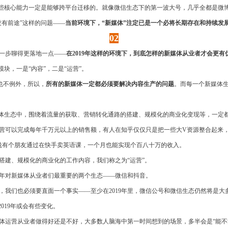
一些核心能力一定是能够跨平台迁移的。就像微信生态下的第一波大号，几乎全都是微
没有前途”这样的问题——
当前环境下，“新媒体”注定已是一个必将长期存在和持续发
02
一步聊得更落地一点——
在2019年这样的环境下，到底怎样的新媒体从业者才会更有
块，一是“内容”，二是“运营”。
然也不例外，所以，
所有的新媒体一定都必须要解决内容生产的问题
。而每一个新媒体
媒体生态中，围绕着流量的获取、营销转化通路的搭建、规模化的商业化变现等，一定
营可以完成每年千万元以上的销售额，有人在知乎仅仅只是把一些大V资源整合起来
说有个朋友通过在快手卖英语课，一个月也能实现个百八十万的收入。
搭建、规模化的商业化的工作内容，我们称之为“运营”。
9年对新媒体从业者们最重要的两个生态——微信和抖音。
，我们也必须要直面一个事实——至少在2019年里，微信公号和微信生态仍然将是大
019年或会有些变化。
运营从业者做得好还是不好，大多数人脑海中第一时间想到的场景，多半会是“能不能写