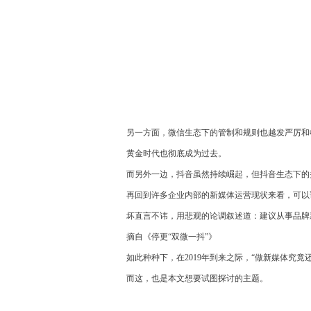
另一方面，微信生态下的管制和规则也越发严厉和
黄金时代也彻底成为过去。
而另外一边，抖音虽然持续崛起，但抖音生态下的
再回到许多企业内部的新媒体运营现状来看，可以
坏直言不讳，用悲观的论调叙述道：建议从事品牌
摘自《停更“双微一抖”》
如此种种下，在2019年到来之际，“做新媒体究
而这，也是本文想要试图探讨的主题。