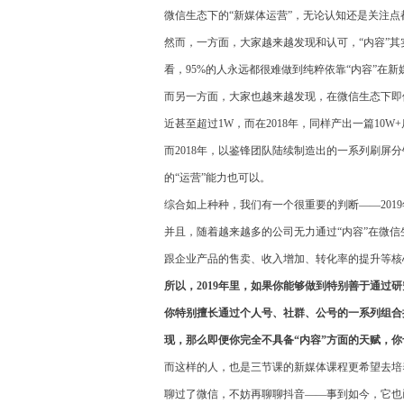
微信生态下的“新媒体运营”，无论认知还是关注点
然而，一方面，大家越来越发现和认可，“内容”
看，95%的人永远都很难做到纯粹依靠“内容”在
而另一方面，大家也越来越发现，在微信生态下即便
近甚至超过1W，而在2018年，同样产出一篇10
而2018年，以鉴锋团队陆续制造出的一系列刷屏
的“运营”能力也可以。
综合如上种种，我们有一个很重要的判断——201
并且，随着越来越多的公司无力通过“内容”在微信
跟企业产品的售卖、收入增加、转化率的提升等核
所以，2019年里，如果你能够做到特别善于通
你特别擅长
通过个人号、社群、公号的一系列组合
现，那么即便你完全不
具备“内容”方面的天赋，
而这样的人，也是三节课的新媒体课程更希望去培
聊过了微信，不妨再聊聊抖音——事到如今，它也