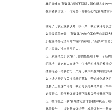
真的能够在“新媒体”领域下深耕，那你所具备的
在后者的语境下，你完全不需要担心“做新媒体有
聊完了比较宏观的认知，接下来，我们或许可以进
如果最简单来分，“新媒体”的核心工作无非是两大模
所有媒体都无法离开“内容”而存在，“新媒体”自
的内容能力冲出重围的人。
但，新媒体之所以“新”，原因恰恰在于每一个新
的玩法，好比有人在微信中依托于对社群的长期经
经营得还不错的公司，又好比我大概在3年前就听
如上述这些更加关注流量的获取、营销转化通路的
理解了上面这个部分，我们可以再具体来看下201
必须要说，即便整体阅读量下降和公号打开率下降
但，微信生态下的“新媒体运营”的侧重和机会，在2
此前数年中，提到新媒体运营，或是评判一个新媒体