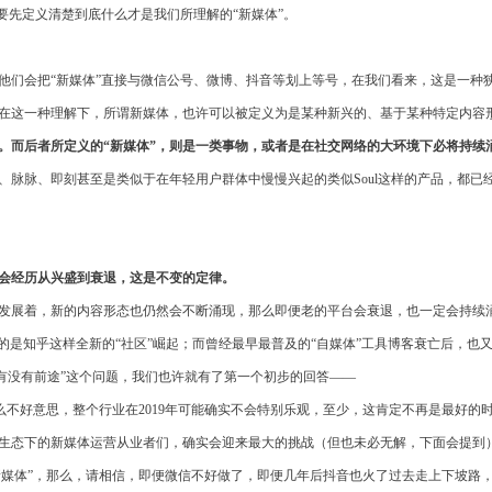
要先定义清楚到底什么才是我们所理解的“新媒体”。
他们会把“新媒体”直接与微信公号、微博、抖音等划上等号，在我们看来，这是一种狭
在这一种理解下，所谓新媒体，也许可以被定义为是某种新兴的、基于某种特定内容
台。而后者所定义的“新媒体”，则是一类事物，或者是在社交网络的大环境下必将持续
、脉脉、即刻甚至是类似于在年轻用户群体中慢慢兴起的类似Soul这样的产品，都已
会经历从兴盛到衰退，这是不变的定律。
发展着，新的内容形态也仍然会不断涌现，那么即便老的平台会衰退，也一定会持续
的是知乎这样全新的“社区”崛起；而曾经最早最普及的“自媒体”工具博客衰亡后，也
有没有前途”这个问题，我们也许就有了第一个初步的回答——
那么不好意思，整个行业在2019年可能确实不会特别乐观，至少，这肯定不再是最好
生态下的新媒体运营从业者们，确实会迎来最大的挑战（但也未必无解，下面会提到
“新媒体”，那么，请相信，即便微信不好做了，即便几年后抖音也火了过去走上下坡路