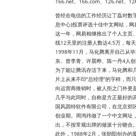
166.net、166.com、126.net、12
曾经在电信的工作经历让丁磊对数字
息中心)投票评选十佳中文网站，网
这一年，网易相继推出了个人主页
线12天里的注册人数达4.5万，每
1998年11月，马化腾离开自己
东、曾李青、许晨晔、陈一丹4人
为了能让腾讯存活下来，马化腾和
片上从来不印“总经理”的字样，而
向运营商推销时，被人拒之门外更
几乎与此同时，自称是方正最好的高
国风因特软件有限公司，在北京郊
创业期。周鸿祎做了一个中文网址，
出，不按常规出牌的做派十分吻合
此外，1988年2月，张朝阳创办