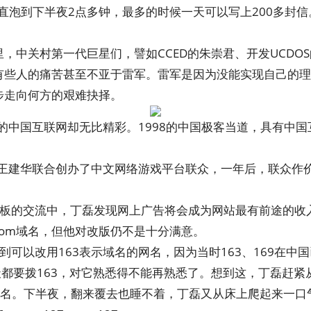
一直泡到下半夜2点多钟，最多的时候一天可以写上200多封信
，中关村第一代巨星们，譬如CCED的朱崇君、开发UCDO
有些人的痛苦甚至不亚于雷军。雷军是因为没能实现自己的理
步走向何方的艰难抉择。
年的中国互联网却无比精彩。1998的中国极客当道，具有中
、王建华联合创办了中文网络游戏平台联众，一年后，联众作价
老板的交流中，丁磊发现网上广告将会成为网站最有前途的收
.com域名，但他对改版仍不是十分满意。
可以改用163表示域名的网名，因为当时163、169在中国已
人每天都要拨163，对它熟悉得不能再熟悉了。想到这，丁磊赶
两个域名。下半夜，翻来覆去也睡不着，丁磊又从床上爬起来一口气注册