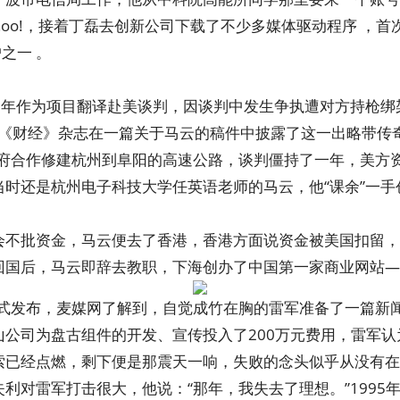
oo!，接着丁磊去创新公司下载了不少多媒体驱动程序 ，首次
之一 。
95年作为项目翻译赴美谈判，因谈判中发生争执遭对方持枪绑
6日，《财经》杂志在一篇关于马云的稿件中披露了这一出略带传
政府合作修建杭州到阜阳的高速公路，谈判僵持了一年，美方
时还是杭州电子科技大学任英语老师的马云，他“课余”一
会不批资金，马云便去了香港，香港方面说资金被美国扣留，
国后，马云即辞去教职，下海创办了中国第一家商业网站——
正式发布，麦媒网了解到，自觉成竹在胸的雷军准备了一篇新
山公司为盘古组件的开发、宣传投入了200万元费用，雷军
索已经点燃，剩下便是那震天一响，失败的念头似乎从没有在
利对雷军打击很大，他说：“那年，我失去了理想。”1995