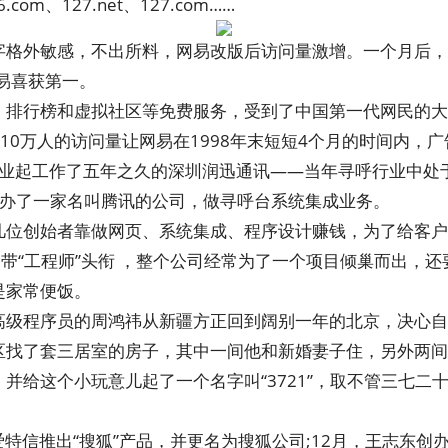
6.com、127.net、127.com……
格外敏感，不出所料，网易改版后访问量激增。一个月后，199
易喜获第一。
、排行榜和虚拟社区等免费服务，受到了中国第一代网民的大
天10万人的访问量让网易在1998年末短短4个月的时间内，
从毕业起工作了五年之久的深圳润迅通讯——当年寻呼行业中
创办了一家名叫腾讯的公司，做寻呼台系统集成业务。
几位创始者靠做网页、系统集成、程序设计赚钱，为了给客户
只带“工程师”头衔 ，整个公司经常为了一个项目倾巢而出，还
是家常便饭。
级程序员的周鸿祎从新疆方正回到阔别一年的北京，决心自己
区找了套三居室的房子，其中一间他和新婚妻子住，另外两间
并给这个小玩意儿起了一个名字叫“3721”，取不管三七二
。
的爱特信推出“搜狐”产品，并更名为搜狐公司;12月，王志东