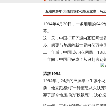
互联网20年-大佬们惊心动魄发家史，马
1994年4月20日，一条细细的6
幕。
这一天，中国打开了通向互联网世
步、颠覆与梦想的新世界向亿万中
二十年后，中国以6.4亿网民、1
十年间，中国已完成了从追赶者到领
温故1994
1994年，24岁的应届毕业生张
前，他立刻感到“一种窒息从头顶笼
弃了那令他压抑的“铁饭碗”，决心
这一年，丁磊还耐着性子在浙江省宁