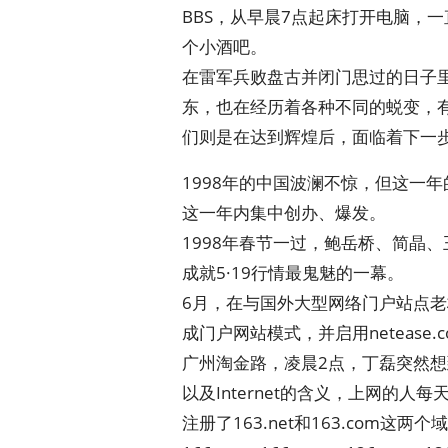
BBS，从早晨7点起床打开电脑，
个小酒吧。
在雷军兵败盘古并闭门思过的日子里
东，也在经历着各种不同的蜕变，
们则是在达到辉煌后，面临着下一
1998年的中国波澜不惊，但这一
这一年内集中创办、爆发。
1998年春节一过，鲍岳桥、简晶
成就5·19行情最鬼魅的一幕。
6月，在与国外大型网络门户站点
成门户网站模式，并启用netease
广州淘金路，凌晨2点，丁磊突然想到
以及Internet的含义，上网的
注册了163.net和163.com这