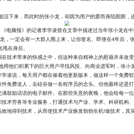
才能活下来，而此时的张小龙，却因为用户的爱而身陷囹圄，
的时候，《电脑报》的记者李学凌曾在文章中描述过当年张小龙在
张小龙，一定会有一大群人围上来，让你签名。即便在4年后，张小龙
远甩在身后。
溺在技术带来的快感之中，但这种来自精神上的慰藉并未改变
喜地用他们积累下的巨大用户寻找风投、向商业进军时，张小
李学凌说，每天用户都在催着他更新版本，做这样一个免费软
软件免费送人，去硅谷做一名程序员的念头。但他最终还是打
充满鼓励话语的电子邮件。在那些失意的夜晚，他会给每一位
和技术劳务等专业服务，打通技术与产业、学术、科研机构、
效地得到技术，从而使技术产业焕发勃勃生机!做技术，其实