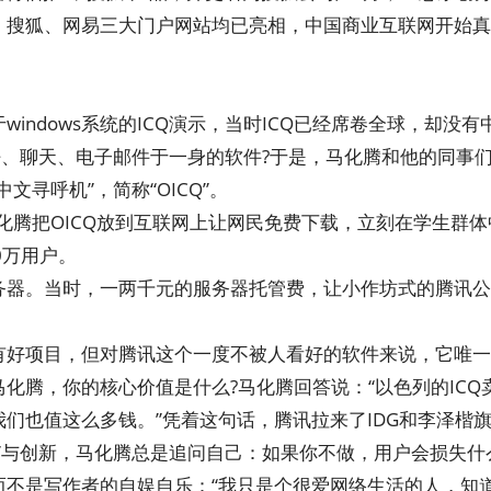
、搜狐、网易三大门户网站均已亮相，中国商业互联网开始真
indows系统的ICQ演示，当时ICQ已经席卷全球，却没
呼、聊天、电子邮件于一身的软件?于是，马化腾和他的同事们
文寻呼机”，简称“OICQ”。
马化腾把OICQ放到互联网上让网民免费下载，立刻在学生群
0万用户。
器。当时，一两千元的服务器托管费，让小作坊式的腾讯公司
好项目，但对腾讯这个一度不被人看好的软件来说，它唯一的
化腾，你的核心价值是什么?马化腾回答说：“以色列的ICQ
们也值这么多钱。”凭着这句话，腾讯拉来了IDG和李泽楷旗
”与创新，马化腾总是追问自己：如果你不做，用户会损失什
而不是写作者的自娱自乐：“我只是个很爱网络生活的人，知