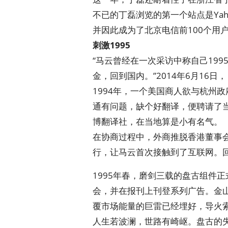
不已的丁磊浏览的第一个站点是Yah
并因此成为了北京电信前100个用户
刺激1995
“马云曾经在一次采访中称自己19
金，回到国内。”2014年6月1
1994年，一个美国商人欲与杭州
通有问题，缺个好翻译，便聘请了当
博翻译社，在当地算是小有名气。
在协商过程中，外商推脱香港董事
行，让马云首次接触到了互联网。回
1995年春，磨剑三载的盘古组件
会，并在报刊上刊登系列广告。金
覆市场能量的巨雷已经埋好，导火
人生若波澜，世路有崎岖。盘古的失